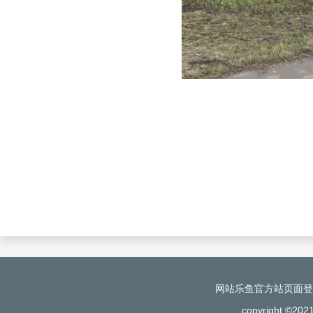
网站乐鱼官方站页面登录
copyright 