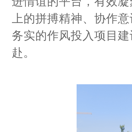
进情谊的平台，有效凝
上的拼搏精神、协作意
务实的作风投入项目建
赴。