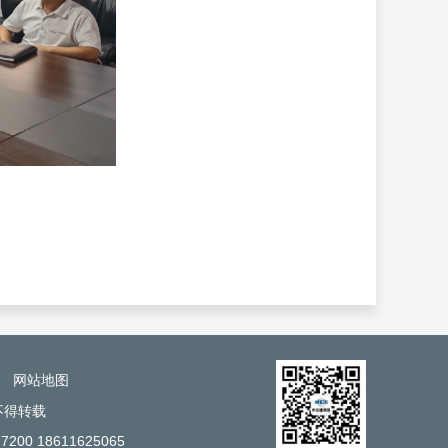
网站地图
不得转载
00 18611625065