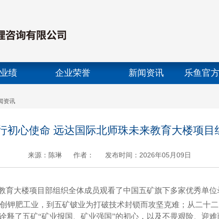
业绩
企业荣誉
新闻资讯
乐鱼官
录
闻资讯
践行初心使命 远达国际北师珠未来教育大楼项目
来源：陈琳
作者：
发布时间：2026年05月09日
+
.
-
教育大楼项目部组织全体成员观看了中国五矿旗下多家优秀单位
开创钾肥工业，到五矿铍业为打破技术封锁而攻坚克难；从二十
地诠释了五矿“矿业报国、矿业强国”的初心，以及不畏艰险、迎