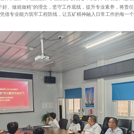
干好、做就做精”的理念，坚守
工作
底线，提升专业素养，
将
责任
凭借
专业能力筑牢工程防线，
让
五矿精神融入
日常
工作的每一个