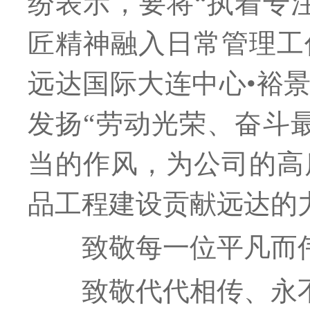
纷表示，要将
“
执着专
匠精神
融入
日常管理
工
远达国际大连中心
•
裕
发扬
“劳动光荣、奋斗
当的作风，为公司
的
高
品工程建设贡献远达
的
致敬每一位平凡而
致敬代代相传、永