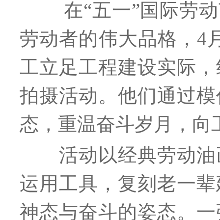
在
“五一”国际劳
劳动者的伟大品格，4
工立足工程建设实际，
拍摄活动。他们通过模
态，重温奋斗岁月，向
活动以经典劳动油
运用工具，复刻老一辈
神态与奋斗的姿态。一