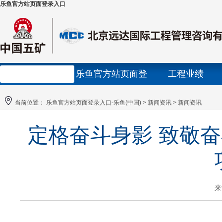
乐鱼官方站页面登录入口
乐鱼官方站页面登
乐鱼官方站页面登
工程业绩
乐鱼官方站页面登
录入口-乐鱼(中国)
录入口-乐鱼(中国)
当前位置：
乐鱼官方站页面登录入口-乐鱼(中国)
>
新闻资讯
>
新闻资讯
录入口-乐鱼(中
国)banner
定格奋斗身影 致敬奋
来