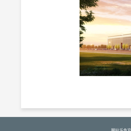
网站乐鱼官