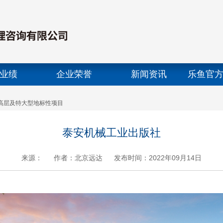
业绩
企业荣誉
新闻资讯
乐鱼官
录
高层及特大型地标性项目
泰安机械工业出版社
来源：
作者：北京远达
发布时间：2022年09月14日
+
.
-